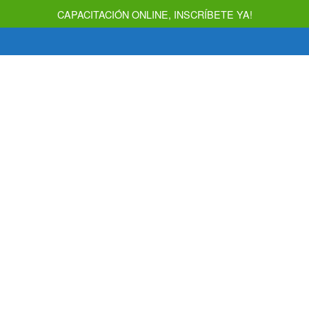
CAPACITACIÓN ONLINE, INSCRÍBETE YA!
INICIO
NOSOTROS
SERVICIOS
AVEC DIGITA
AVEC
Nuestro