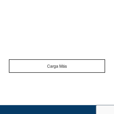
organic.
Natural Colors
18 abril, 2019
Meh locavore chillwave migas deep v hoodie next level
iceland everyday carry.
Carga Más