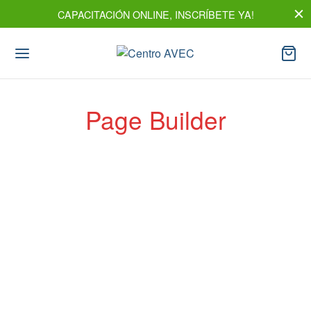
CAPACITACIÓN ONLINE, INSCRÍBETE YA!
Page Builder
Spring Blossom
18 abril, 2019
Quinoa lyft celiac, dreamcatcher franzen pour-over