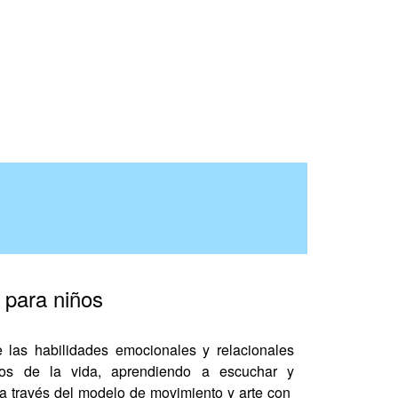
consideramos que hay
rocesos de intervenciones
ves y otros que requieren de
6 a 12 meses.
 para niños
 las habilidades emocionales y relacionales
etos de la vida, aprendiendo a escuchar y
 a través del modelo de movimiento y arte con