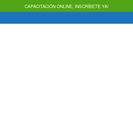
CAPACITACIÓN ONLINE, INSCRÍBETE YA!
INICIO
NOSOTROS
SERVICIOS
AVEC DIGITA
SERVICIOS
Psicoter
para ni