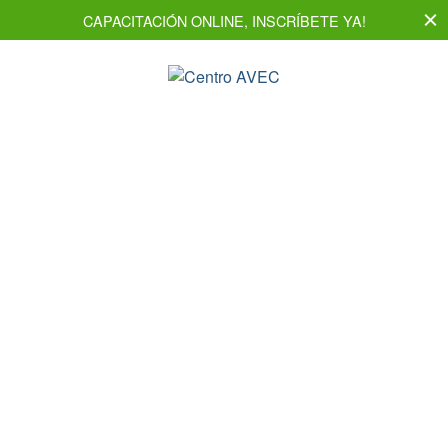
CAPACITACIÓN ONLINE, INSCRÍBETE YA!
NOSOTROS
AVEC
Conoce más sobre nosotros y nuestros
servicios.